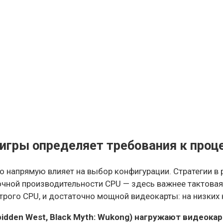
игры определяет требования к проц
напрямую влияет на выбор конфигурации. Стратегии в реа
поточной производительности CPU — здесь важнее тактова
трого CPU, и достаточно мощной видеокарты: на низких н
bidden West, Black Myth: Wukong) нагружают видеока