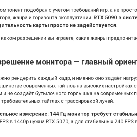
омпонент подобран с учётом требований игр, а не прост
ора, жанра и горизонта эксплуатации.
RTX 5090 в систе
ительность карты просто не задействуется
.
 каком разрешении вы играете, какие жанры предпочитае
зрешение монитора — главный ориен
но рендерить каждый кадр, и именно оно задаёт нагрузк
льшинстве современных тайтлов на высоких настройках
м и не создаёт бутылочного горлышка на современных п
 требовательных тайтлах с трассировкой лучей.
льное измерение: 144 Гц монитор требует стабильны
FPS в 1440p нужна RTX 5070, а для стабильных 240 FPS в