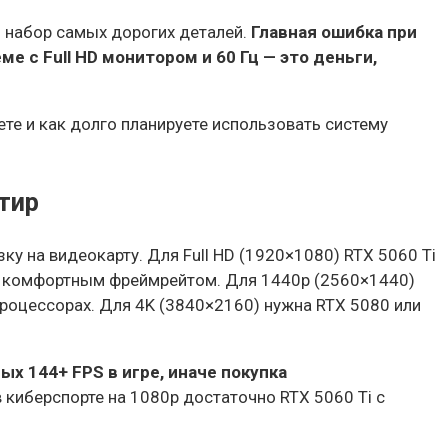
о набор самых дорогих деталей.
Главная ошибка при
ме с Full HD монитором и 60 Гц — это деньги,
те и как долго планируете использовать систему
тир
у на видеокарту. Для Full HD (1920×1080) RTX 5060 Ti
 с комфортным фреймрейтом. Для 1440p (2560×1440)
роцессорах. Для 4K (3840×2160) нужна RTX 5080 или
х 144+ FPS в игре, иначе покупка
 киберспорте на 1080p достаточно RTX 5060 Ti с