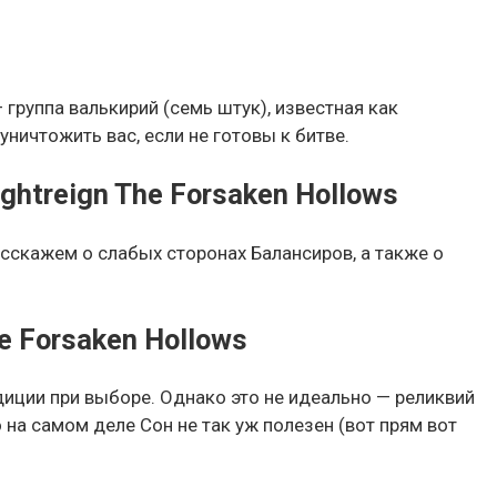
— группа валькирий (семь штук), известная как
ничтожить вас, если не готовы к битве.
ghtreign The Forsaken Hollows
асскажем о слабых сторонах Балансиров, а также о
e Forsaken Hollows
иции при выборе. Однако это не идеально — реликвий
 на самом деле Сон не так уж полезен (вот прям вот