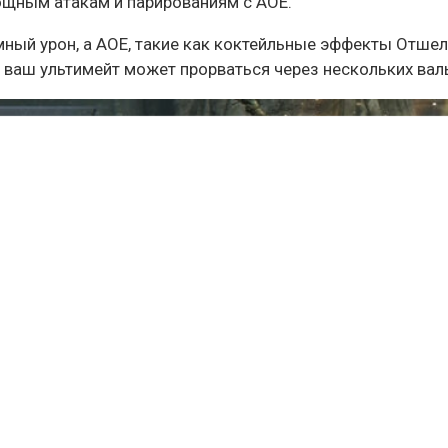
ощным атакам и парированиям с АОЕ.
ный урон, а АОЕ, такие как коктейльные эффекты Отшел
 ваш ультимейт может прорваться через нескольких валь