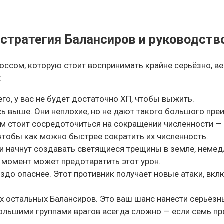
стратегия Балансиров и руководств
боссом, которую стоит воспринимать крайне серьёзно, в
:
го, у вас не будет достаточно ХП, чтобы выжить.
ь выше. Они неплохие, но не дают такого большого преи
Вам стоит сосредоточиться на сокращении численности —
чтобы как можно быстрее сократить их численность.
и начнут создавать светящиеся трещины в земле, немедл
 момент может предотвратить этот урон.
аздо опаснее. Этот противник получает новые атаки, вкл
 остальных Балансиров. Это ваш шанс нанести серьёзны
ольшими группами врагов всегда сложно — если семь пр