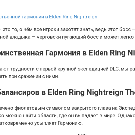
енной гармонии в Elden Ring Nightreign
 это то, о чём все игроки захотят знать, ведь этот босс 
ной владыка — чертовски пугающий босс и может легко у
нственная Гармония в Elden Ring Ni
вают трудности с первой крупной экспедицией DLC, мы р
ать при сражении с ними.
лансиров в Elden Ring Nightreign Th
ечено фиолетовым символом закрытого глаза на Экспед
ко можно найти области, где он выпадает в мире. Однако
 кратковременно усыпляет Гармонию.