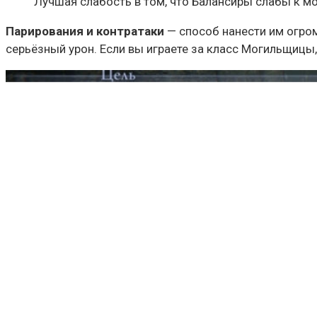
Лучшая слабость в том, что Балансиры слабы к м
Парирования и контратаки
— способ нанести им огром
серьёзный урон. Если вы играете за класс Могильщицы,