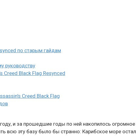
Resynced по старым гайдам
му руководству
 Creed Black Flag Resynced
assin’s Creed Black Flag
дов
3 году, и за прошедшие годы по ней накопилось огромное
ь всю эту базу было бы странно: Карибское море остал