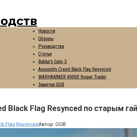
водств
Новости
Обзоры
Руководства
Статьи
Baldur’s Gate 3
Assassin’s Creed Black Flag Resynced
WARHAMMER 40000 Rogue Trader
Заметки GGB
ed Black Flag Resynced по старым г
ck Flag Resynced
Автор:
GGB