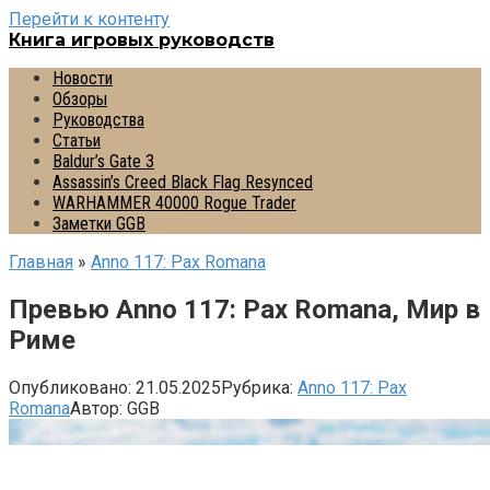
Перейти к контенту
Книга игровых руководств
Новости
Обзоры
Руководства
Статьи
Baldur’s Gate 3
Assassin’s Creed Black Flag Resynced
WARHAMMER 40000 Rogue Trader
Заметки GGB
Главная
»
Anno 117: Pax Romana
Превью Anno 117: Pax Romana, Мир в
Риме
Опубликовано:
21.05.2025
Рубрика:
Anno 117: Pax
Romana
Автор:
GGB