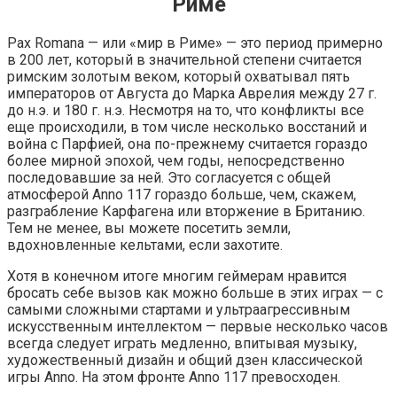
Риме
Pax Romana — или «мир в Риме» — это период примерно
в 200 лет, который в значительной степени считается
римским золотым веком, который охватывал пять
императоров от Августа до Марка Аврелия между 27 г.
до н.э. и 180 г. н.э. Несмотря на то, что конфликты все
еще происходили, в том числе несколько восстаний и
война с Парфией, она по-прежнему считается гораздо
более мирной эпохой, чем годы, непосредственно
последовавшие за ней. Это согласуется с общей
атмосферой Anno 117 гораздо больше, чем, скажем,
разграбление Карфагена или вторжение в Британию.
Тем не менее, вы можете посетить земли,
вдохновленные кельтами, если захотите.
Хотя в конечном итоге многим геймерам нравится
бросать себе вызов как можно больше в этих играх — с
самыми сложными стартами и ультраагрессивным
искусственным интеллектом — первые несколько часов
всегда следует играть медленно, впитывая музыку,
художественный дизайн и общий дзен классической
игры Anno. На этом фронте Anno 117 превосходен.