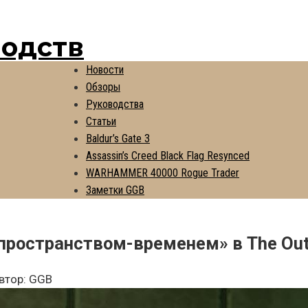
водств
Новости
Обзоры
Руководства
Статьи
Baldur’s Gate 3
Assassin’s Creed Black Flag Resynced
WARHAMMER 40000 Rogue Trader
Заметки GGB
пространством-временем» в The Out
втор:
GGB