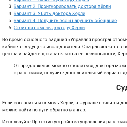
Вариант 2: Проигнорировать доктора Хёрли
Вариант 3: Убить доктора Хёрли
Вариант 4: Получить всё и нарушить обещание
Стоит ли помочь доктору Хёрли
Во время основного задания «Управляя пространство
кабинете ведущего исследователя. Она расскажет о со
центра и найдёте доказательства её невиновности, Хё
От предложения можно отказаться, доктора можно
с разломами, получите дополнительный вариант дл
Су
Если согласиться помочь Хёрли, в журнале появится д
можно найти по пути обратно в ангар.
Используйте Прототип устройства управления разломам