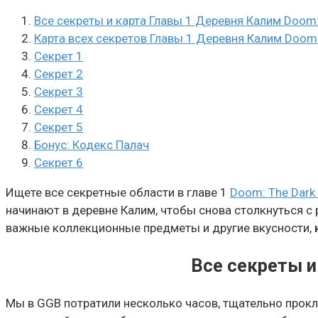
Все секреты и карта Главы 1 Деревня Калим Doom:
Карта всех секретов Главы 1 Деревня Калим Doom:
Секрет 1
Секрет 2
Секрет 3
Секрет 4
Секрет 5
Бонус: Кодекс Палач
Секрет 6
Ищете все секретные области в главе 1
Doom: The Dark
начинают в деревне Калим, чтобы снова столкнуться с
важные коллекционные предметы и другие вкусности,
Все секреты и
Мы в GGB потратили несколько часов, тщательно прокл