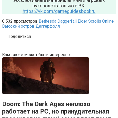
эксклюзивные материалы Книги игровых
руководств только в ВК.
https://vk.com/gameguidesbookru
0
532 просмотров
Bethesda
Daggerfall
Elder Scrolls Online
Высокий остров
Даггерфолл
Поделиться:
Вам также может быть интересно
Doom: The Dark Ages неплохо
работает на РС, но принудительная