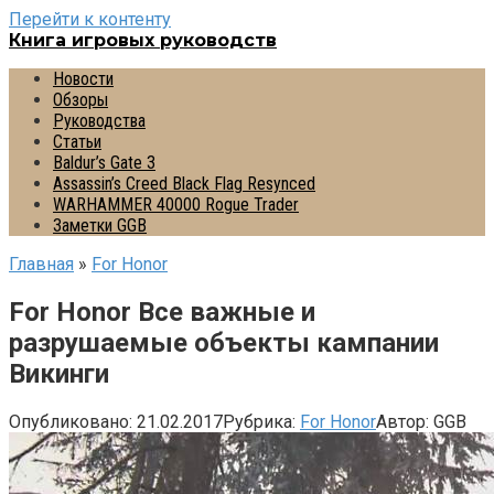
Перейти к контенту
Книга игровых руководств
Новости
Обзоры
Руководства
Статьи
Baldur’s Gate 3
Assassin’s Creed Black Flag Resynced
WARHAMMER 40000 Rogue Trader
Заметки GGB
Главная
»
For Honor
For Honor Все важные и
разрушаемые объекты кампании
Викинги
Опубликовано:
21.02.2017
Рубрика:
For Honor
Автор:
GGB