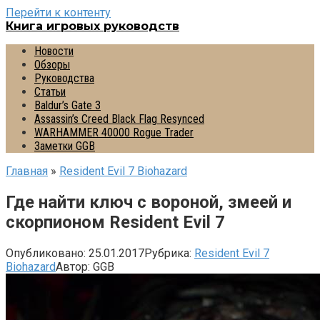
Перейти к контенту
Книга игровых руководств
Новости
Обзоры
Руководства
Статьи
Baldur’s Gate 3
Assassin’s Creed Black Flag Resynced
WARHAMMER 40000 Rogue Trader
Заметки GGB
Главная
»
Resident Evil 7 Biohazard
Где найти ключ с вороной, змеей и
скорпионом Resident Evil 7
Опубликовано:
25.01.2017
Рубрика:
Resident Evil 7
Biohazard
Автор:
GGB