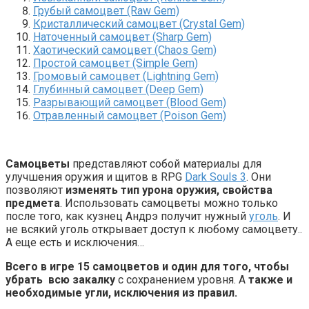
Грубый самоцвет (Raw Gem)
Кристаллический самоцвет (Crystal Gem)
Наточенный самоцвет (Sharp Gem)
Хаотический самоцвет (Chaos Gem)
Простой самоцвет (Simple Gem)
Громовый самоцвет (Lightning Gem)
Глубинный самоцвет (Deep Gem)
Разрывающий самоцвет (Blood Gem)
Отравленный самоцвет (Poison Gem)
Самоцветы
представляют собой материалы для
улучшения оружия и щитов в RPG
Dark Souls 3
. Они
позволяют
изменять тип урона оружия, свойства
предмета
. Использовать самоцветы можно только
после того, как кузнец Андрэ получит нужный
уголь
. И
не всякий уголь открывает доступ к любому самоцвету..
А еще есть и исключения…
Всего в игре 15 самоцветов и один для того, чтобы
убрать всю закалку
с сохранением уровня. А
также и
необходимые угли, исключения из правил.