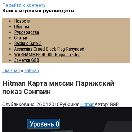
Перейти к контенту
Книга игровых руководств
Новости
Обзоры
Руководства
Статьи
Baldur’s Gate 3
Assassin’s Creed Black Flag Resynced
WARHAMMER 40000 Rogue Trader
Заметки GGB
Главная
»
Hitman
Hitman Карта миссии Парижский
показ Сэнгвин
Опубликовано:
26.04.2016
Рубрика:
Hitman
Автор:
GGB