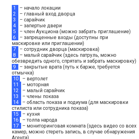
1
– начало локации
2
– главный вход дворца
3
– сарайчик
4
– запертые двери
5
– член Аукциона (можно забрать приглашение)
6
– запрещенные входы (доступны при
маскировке или приглашении)
7
– сотрудник дворца (маскировка)
8
– малый сарайчик (здесь патруль, можно
обезвредить одного, спрятать и забрать маскировку)
9
– закрытые врата (путь к барже, требуется
отмычка)
10
– вертолет
11
– моторная
12
– малый сарайчик
13
– члены показа
14
– область показа и подиума (для маскировки
стилиста или сотрудника показа)
15
– кухня
16
– толпа народа
17
– мониторинговая комната (здесь видео со всех
камер, можно стереть запись, в случае обнаружения
Агента)