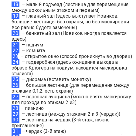
18
– малый подъезд (лестница для перемещения
между цокольным этажом и первым)
19
– главный зал (здесь выступает Новиков,
большие лестницы без охраны, но без маскировки
все равно будете замечены)
20
– банкетный зал (Новиков иногда появляется
здесь)
21
– подиум
22
– комната
23
– открытое окно (способ проникнуть во дворец)
24
– гардеробная (здесь ожидание выхода в
образе Крюгера на подиум, находится маскировка
стилиста)
25
– диорама (вставить монетку)
26
– большая лестница (для перемещения между
этажами 0,1,2, есть охрана)
27
– персонал аукциона (можно взять маскировку
для прохода по этажам 2 и3)
28
– пианино
29
– лестница (между этажами 2 и 3 (чердак))
30
– лестница на чердак (3-й этаж, нужно
приглашение)
31
– чердак (3-й этаж)