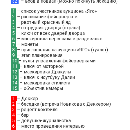
32
– вход в подвал (можно покинуть локацию)
1
– список участников аукциона «Яго»
2
– расписание фейерверков
3
– рвотный крысиный яд
4
– сотрудник дворца (охрана)
5
– ключ от всех дверей дворца
6
– маскировка персонала в раздевалке
7
– монеты
8
– приглашение на аукцион «ЯГО» (туалет)
9
– этап планирования
10
– пульт управления фейерверками
11
– ключ от моторной
12
– маскировка Дракулы
13
– ключ к ноутбуку Далии
14
– маскировка стилиста
15
– объектив камеры
1
– Деккер
2
– беседка (встреча Новикова с Деккером)
3
– рецепт коктейля
4
– бар
5
– девушка-журналистка
6
– место проведения интервью