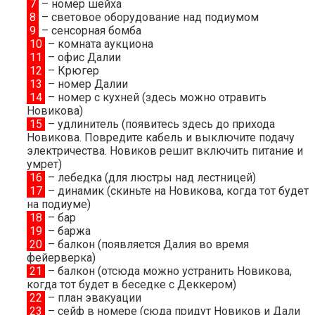
7
– номер шейха
8
– световое оборудование над подиумом
9
– сенсорная бомба
10
– комната аукциона
11
– офис Далии
12
– Крюгер
13
– номер Далии
14
– номер с кухней (здесь можно отравить
Новикова)
15
– удлинитель (появитесь здесь до прихода
Новикова. Повредите кабель и выключите подачу
электричества. Новиков решит включить питание и
умрет)
16
– лебедка (для люстры над лестницей)
17
– динамик (скиньте на Новикова, когда тот будет
на подиуме)
18
– бар
19
– баржа
20
– балкон (появляется Далия во время
фейерверка)
21
– балкон (отсюда можно устранить Новикова,
когда тот будет в беседке с Деккером)
22
– план эвакуации
23
– сейф в номере (сюда придут Новиков и Дали