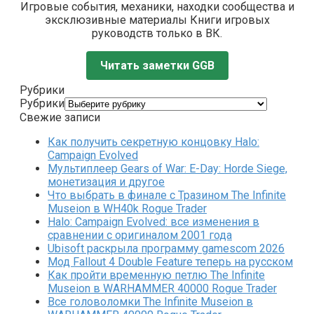
Игровые события, механики, находки сообщества и
эксклюзивные материалы Книги игровых
руководств только в ВК.
Читать заметки GGB
Рубрики
Рубрики
Свежие записи
Как получить секретную концовку Halo:
Campaign Evolved
Мультиплеер Gears of War: E-Day: Horde Siege,
монетизация и другое
Что выбрать в финале с Тразином The Infinite
Museion в WH40k Rogue Trader
Halo: Campaign Evolved: все изменения в
сравнении с оригиналом 2001 года
Ubisoft раскрыла программу gamescom 2026
Мод Fallout 4 Double Feature теперь на русском
Как пройти временную петлю The Infinite
Museion в WARHAMMER 40000 Rogue Trader
Все головоломки The Infinite Museion в