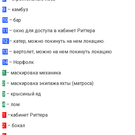
9
– камбуз
10
– бар
11
– окно для доступа в кабинет Риттера
12
– катер, можно покинуть на нем локацию.
13
– вертолет, можно на нем покинуть локацию
14
– Норфолк
1
– маскировка механика
2
– маскировка экипажа яхты (матроса)
3
– крысиный яд
4
– лом
1
–кабинет Риттера
2
– бокал