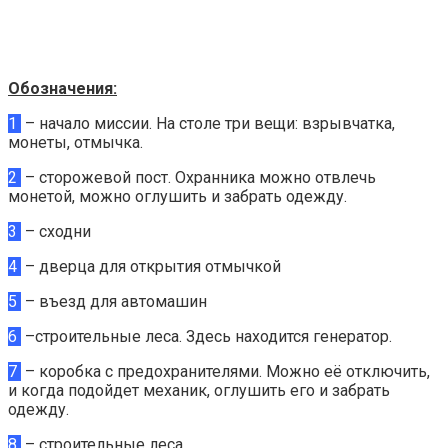
Обозначения:
1
– начало миссии. На столе три вещи: взрывчатка,
монеты, отмычка.
2
– сторожевой пост. Охранника можно отвлечь
монетой, можно оглушить и забрать одежду.
3
– сходни
4
– дверца для открытия отмычкой
5
– въезд для автомашин
6
–строительные леса. Здесь находится генератор.
7
– коробка с предохранителями. Можно её отключить,
и когда подойдет механик, оглушить его и забрать
одежду.
8
– строительные леса