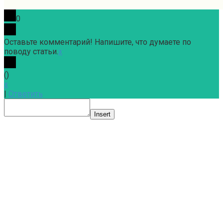
0
Оставьте комментарий! Напишите, что думаете по
поводу статьи.
x
(
)
x
|
Ответить
Insert