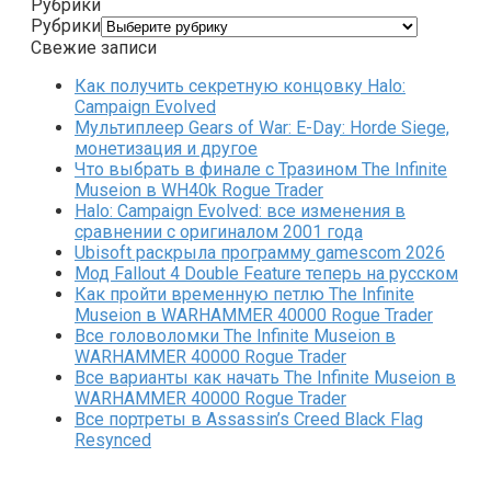
Рубрики
Рубрики
Свежие записи
Как получить секретную концовку Halo:
Campaign Evolved
Мультиплеер Gears of War: E-Day: Horde Siege,
монетизация и другое
Что выбрать в финале с Тразином The Infinite
Museion в WH40k Rogue Trader
Halo: Campaign Evolved: все изменения в
сравнении с оригиналом 2001 года
Ubisoft раскрыла программу gamescom 2026
Мод Fallout 4 Double Feature теперь на русском
Как пройти временную петлю The Infinite
Museion в WARHAMMER 40000 Rogue Trader
Все головоломки The Infinite Museion в
WARHAMMER 40000 Rogue Trader
Все варианты как начать The Infinite Museion в
WARHAMMER 40000 Rogue Trader
Все портреты в Assassin’s Creed Black Flag
Resynced