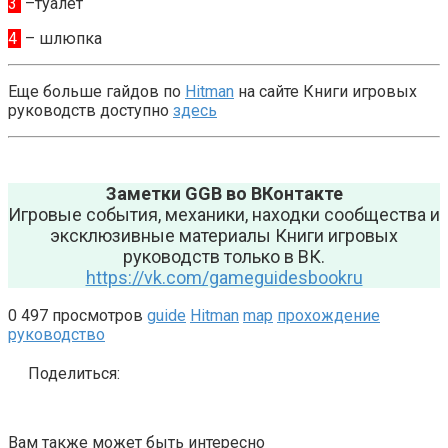
3
–туалет
4
– шлюпка
Еще больше гайдов по
Hitman
на сайте Книги игровых
руководств доступно
здесь
Заметки GGB во ВКонтакте
Игровые события, механики, находки сообщества и
эксклюзивные материалы Книги игровых
руководств только в ВК.
https://vk.com/gameguidesbookru
0
497 просмотров
guide
Hitman
map
прохождение
руководство
Поделиться:
Вам также может быть интересно