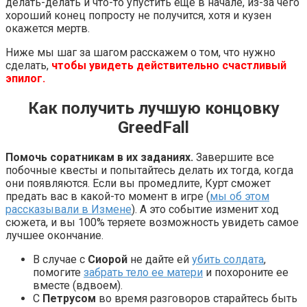
делать-делать и что-то упустить еще в начале, из-за чего
хороший конец попросту не получится, хотя и кузен
окажется мертв.
Ниже мы шаг за шагом расскажем о том, что нужно
сделать,
чтобы увидеть действительно счастливый
эпилог.
Как получить лучшую концовку
GreedFall
Помочь соратникам в их заданиях.
Завершите все
побочные квесты и попытайтесь делать их тогда, когда
они появляются. Если вы промедлите, Курт сможет
предать вас в какой-то момент в игре (
мы об этом
рассказывали в Измене
). А это событие изменит ход
сюжета, и вы 100% теряете возможность увидеть самое
лучшее окончание.
В случае с
Сиорой
не дайте ей
убить солдата
,
помогите
забрать тело ее матери
и похороните ее
вместе (вдвоем).
С
Петрусом
во время разговоров старайтесь быть