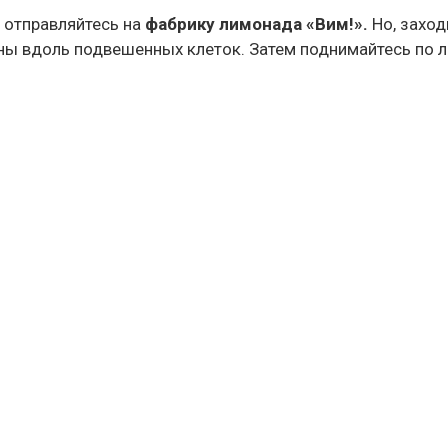
 отправляйтесь на
фабрику лимонада «Вим!».
Но, заход
ены вдоль подвешенных клеток. Затем поднимайтесь по ле