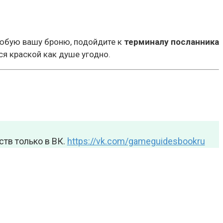
любую вашу броню, подойдите к
терминалу посланника
ся краской как душе угодно.
тв только в ВК.
https://vk.com/gameguidesbookru