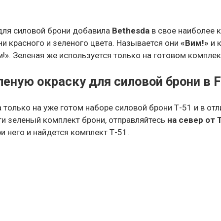
для силовой брони добавила
Bethesda
в свое наиболее 
и красного и зеленого цвета. Называется они
«Вим!»
и 
!». Зеленая же используется только на готовом комплек
леную окраску для силовой брони в F
 только на уже готом наборе силовой брони Т-51 и в от
ти зеленый комплект брони, отправляйтесь
на север от 
ри него и найдется комплект Т-51.