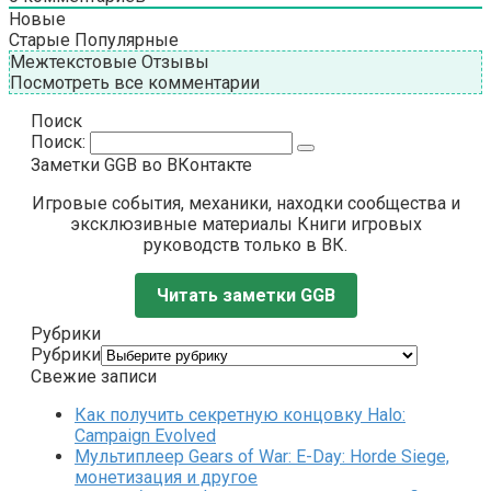
Новые
Старые
Популярные
Межтекстовые Отзывы
Посмотреть все комментарии
Поиск
Поиск:
Заметки GGB во ВКонтакте
Игровые события, механики, находки сообщества и
эксклюзивные материалы Книги игровых
руководств только в ВК.
Читать заметки GGB
Рубрики
Рубрики
Свежие записи
Как получить секретную концовку Halo:
Campaign Evolved
Мультиплеер Gears of War: E-Day: Horde Siege,
монетизация и другое