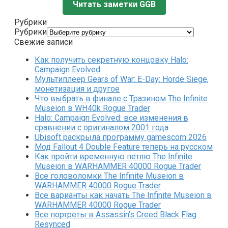
Читать заметки GGB
Рубрики
Рубрики
Свежие записи
Как получить секретную концовку Halo:
Campaign Evolved
Мультиплеер Gears of War: E-Day: Horde Siege,
монетизация и другое
Что выбрать в финале с Тразином The Infinite
Museion в WH40k Rogue Trader
Halo: Campaign Evolved: все изменения в
сравнении с оригиналом 2001 года
Ubisoft раскрыла программу gamescom 2026
Мод Fallout 4 Double Feature теперь на русском
Как пройти временную петлю The Infinite
Museion в WARHAMMER 40000 Rogue Trader
Все головоломки The Infinite Museion в
WARHAMMER 40000 Rogue Trader
Все варианты как начать The Infinite Museion в
WARHAMMER 40000 Rogue Trader
Все портреты в Assassin’s Creed Black Flag
Resynced