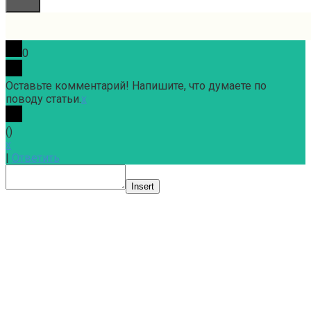
0
Оставьте комментарий! Напишите, что думаете по
поводу статьи.
x
(
)
x
|
Ответить
Insert