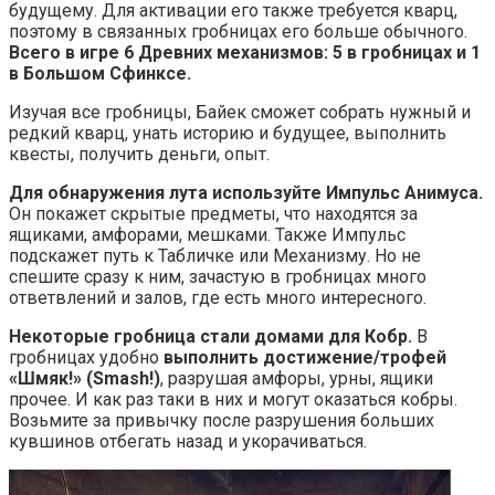
будущему. Для активации его также требуется кварц,
поэтому в связанных гробницах его больше обычного.
Всего в игре 6 Древних механизмов: 5 в гробницах и 1
в Большом Сфинксе.
Изучая все гробницы, Байек сможет собрать нужный и
редкий кварц, унать историю и будущее, выполнить
квесты, получить деньги, опыт.
Для обнаружения лута используйте Импульс Анимуса.
Он покажет скрытые предметы, что находятся за
ящиками, амфорами, мешками. Также Импульс
подскажет путь к Табличке или Механизму. Но не
спешите сразу к ним, зачастую в гробницах много
ответвлений и залов, где есть много интересного.
Некоторые гробница стали домами для Кобр.
В
гробницах удобно
выполнить достижение/трофей
«Шмяк!» (Smash!)
, разрушая амфоры, урны, ящики
прочее. И как раз таки в них и могут оказаться кобры.
Возьмите за привычку после разрушения больших
кувшинов отбегать назад и укорачиваться.