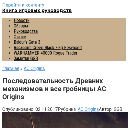
Перейти к контенту
Книга игровых руководств
Новости
Обзоры
Руководства
Статьи
Baldur’s Gate 3
Assassin’s Creed Black Flag Resynced
WARHAMMER 40000 Rogue Trader
Заметки GGB
Главная
»
AС Origins
Последовательность Древних
механизмов и все гробницы AC
Origins
Опубликовано:
02.11.2017
Рубрика:
AС Origins
Автор:
GGB