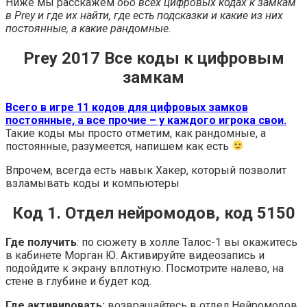
Ниже мы расскажем
обо всех цифровых кодах к замкам
в Prey и где их найти, где есть подсказки и какие из них
постоянные, а какие рандомные.
Prey 2017 Все коды к цифровым
замкам
Всего в игре 11 кодов для цифровых замков
постоянные, а все прочие – у каждого игрока свои.
Такие коды мы просто отметим, как рандомные, а
постоянные, разумеется, напишем как есть
Впрочем, всегда есть навык Хакер, который позволит
взламывать коды и компьютеры
Код 1. Отдел нейромодов, код 5150
Где получить
: по сюжету в холле Талос-1 вы окажитесь
в кабинете Морган Ю. Активируйте видеозапись и
подойдите к экрану вплотную. Посмотрите налево, на
стене в глубине и будет код.
Где активировать:
возвращайтесь в отдел Нейромодов,