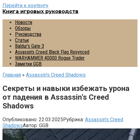
Перейти к контенту
Книга игровых руководств
Новости
Обзоры
Руководства
Статьи
Baldur’s Gate 3
Assassin’s Creed Black Flag Resynced
WARHAMMER 40000 Rogue Trader
Заметки GGB
Главная
»
Assassin's Creed Shadows
Секреты и навыки избежать урона
от падения в Assassin’s Creed
Shadows
Опубликовано:
22.03.2025
Рубрика:
Assassin's Creed
Shadows
Автор:
GGB