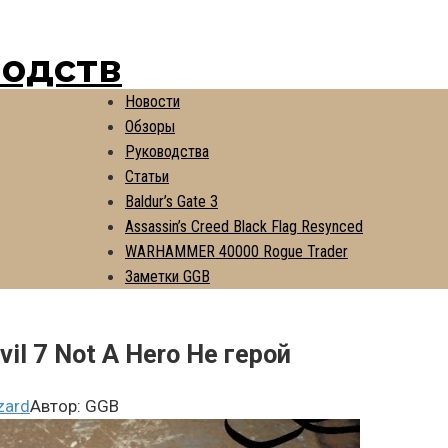
водств
Новости
Обзоры
Руководства
Статьи
Baldur’s Gate 3
Assassin’s Creed Black Flag Resynced
WARHAMMER 40000 Rogue Trader
Заметки GGB
il 7 Not A Hero Не герой
zard
Автор:
GGB