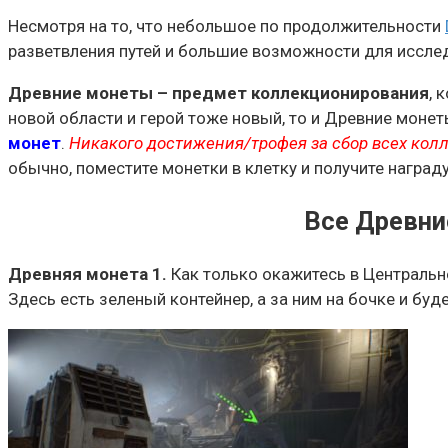
Несмотря на то, что небольшое по продолжительности
разветвления путей и большие возможности для исслед
Древние монеты – предмет коллекционирования
, 
новой области и герой тоже новый, то и Древние моне
монет
.
Никакого достижения/трофея за сбор всех колл
обычно, поместите монетки в клетку и получите награду
Все Древние
Древняя монета 1.
Как только окажитесь в Центрально
Здесь есть зеленый контейнер, а за ним на бочке и буд