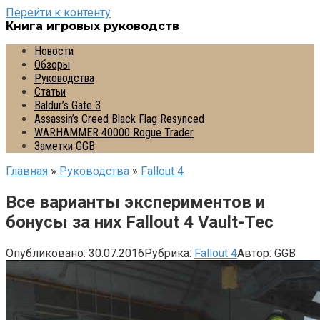
Перейти к контенту
Книга игровых руководств
Новости
Обзоры
Руководства
Статьи
Baldur’s Gate 3
Assassin’s Creed Black Flag Resynced
WARHAMMER 40000 Rogue Trader
Заметки GGB
Главная
»
Руководства
»
Fallout 4
Все варианты экспериментов и
бонусы за них Fallout 4 Vault-Tec
Опубликовано:
30.07.2016
Рубрика:
Fallout 4
Автор:
GGB