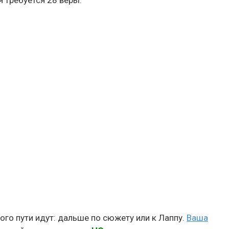
я требуется 28 веры.
ого пути идут: дальше по сюжету или к Лаппу.
Ваша