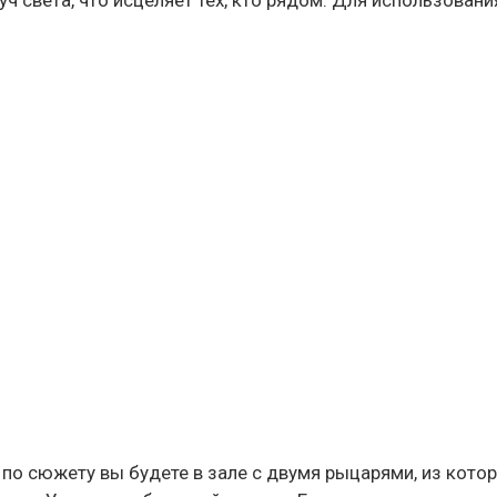
 света, что исцеляет тех, кто рядом. Для использовани
по сюжету вы будете в зале с двумя рыцарями, из котор