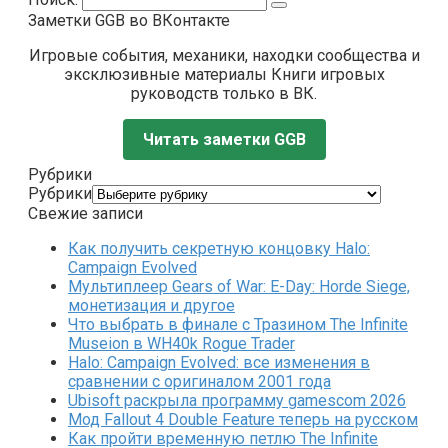
Заметки GGB во ВКонтакте
Игровые события, механики, находки сообщества и
эксклюзивные материалы Книги игровых
руководств только в ВК.
Читать заметки GGB
Рубрики
Рубрики
Свежие записи
Как получить секретную концовку Halo:
Campaign Evolved
Мультиплеер Gears of War: E-Day: Horde Siege,
монетизация и другое
Что выбрать в финале с Тразином The Infinite
Museion в WH40k Rogue Trader
Halo: Campaign Evolved: все изменения в
сравнении с оригиналом 2001 года
Ubisoft раскрыла программу gamescom 2026
Мод Fallout 4 Double Feature теперь на русском
Как пройти временную петлю The Infinite