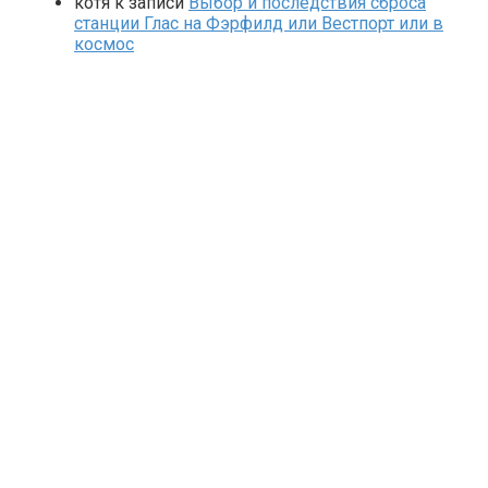
котя
к записи
Выбор и последствия сброса
станции Глас на Фэрфилд или Вестпорт или в
космос