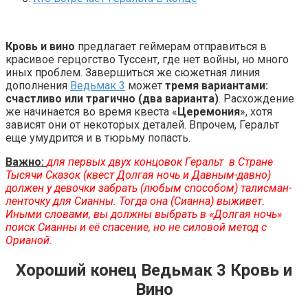
Кровь и вино
предлагает геймерам отправиться в
красивое герцогство Туссент, где нет войны, но много
иных проблем. Завершиться же сюжетная линия
дополнения
Ведьмак 3
может
тремя вариантами:
счастливо или трагично (два варианта)
. Расхождение
же начинается во время квеста «
Церемония
», хотя
зависят они от некоторых деталей. Впрочем, Геральт
еще умудрится и в тюрьму попасть.
Важно:
для первых двух концовок Геральт в Стране
Тысячи Сказок (квест Долгая ночь и Давным-давно)
должен у девочки забрать (любым способом) талисман-
ленточку для Сианны. Тогда она (Сианна) выживет.
Иными словами, вы должны выбрать в «Долгая ночь»
поиск Сианны и её спасение, но не силовой метод с
Орианой.
Хороший конец Ведьмак 3 Кровь и
Вино