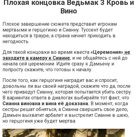
Плохая концовка Ведьмак 3 Кровь и
Вино
Плохое завершение сюжета представит игрокам
мертвыми и герцогиню и Сианну. Туссент будет
находиться в трауре, а страна начнет приходить в
негодность.
Для такой концовки во время квеста
«Церемония»
не
заходите в камеру к Сианне
, и не общайтесь с ней до
начала сей церемонии. Идите сразу к Дамьену и
попросту скажите, что готовы к началу.
После того, как герцогиня наградит вас и спросит,
довольны ли вы своей наградой, скажите что да, после
чего приведут Сианну, которая попытается убить сестру.
В вариантах ответа в диалогах выбирайте тот факт, что
Сианна виновна и вина её доказана.
В момент, когда
сестры решат обняться, а Сианна свершить свое дело,
Дамьен выхватит арбалет и выстрелит Сианне в шею,
но герцогиня уже будет мертва.