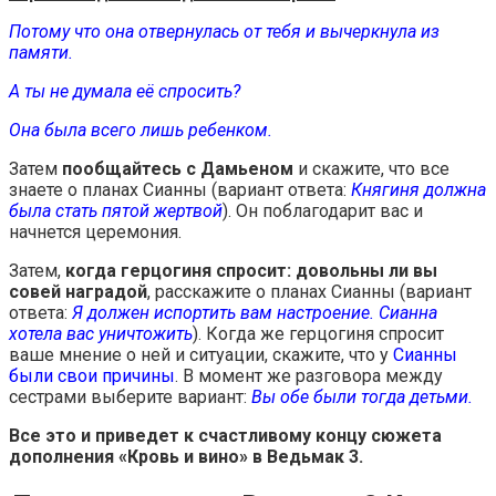
Потому что она отвернулась от тебя и вычеркнула из
памяти.
А ты не думала её спросить?
Она была всего лишь ребенком.
Затем
пообщайтесь с Дамьеном
и скажите, что все
знаете о планах Сианны (вариант ответа:
Княгиня должна
была стать пятой жертвой
). Он поблагодарит вас и
начнется церемония.
Затем,
когда герцогиня спросит: довольны ли вы
совей наградой
, расскажите о планах Сианны (вариант
ответа:
Я должен испортить вам настроение. Сианна
хотела вас уничтожить
). Когда же герцогиня спросит
ваше мнение о ней и ситуации, скажите, что у
Сианны
были свои причины
. В момент же разговора между
сестрами выберите вариант:
Вы обе были тогда детьми.
Все это и приведет к счастливому концу сюжета
дополнения «Кровь и вино» в Ведьмак 3.