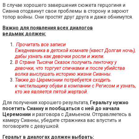
В случае хорошего завершения сюжета герцогиня и
Сианна отодвинут свои проблемы в сторону и зароют
топор войны. Они простят друг друга и даже обнимутся.
Важно для появления всех диалогов
ведьмак должен:
Прочитать все записи
Ежедневника в детской комнате (квест Долгая ночь),
дабы узнать как девочки росли и жили.
В Стране Тысячи Сказок получить ленточку у
девочки, что торгует спичками и после убийства
волка выслушать историю жизни Сианны.
Также до Церемонии потребуется сходить
к чистильщику обуви в компании с Регисом и узнать,
кто же является пятой жертвой.
Для получения хорошего результата,
Геральту нужно
посетить Сианну и пообщаться с ней до начала
Церемонии
и разговора с Дамьеном. Отправляетесь в
камеру Сианны, убедите стражника вас впустить и
поговорите с девушкой.
Геральт в диалогах должен выбрать: