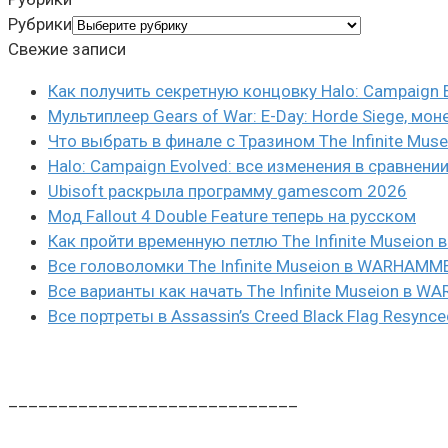
Рубрики
Свежие записи
Как получить секретную концовку Halo: Campaign 
Мультиплеер Gears of War: E-Day: Horde Siege, мон
Что выбрать в финале с Тразином The Infinite Mus
Halo: Campaign Evolved: все изменения в сравнени
Ubisoft раскрыла программу gamescom 2026
Мод Fallout 4 Double Feature теперь на русском
Как пройти временную петлю The Infinite Museio
Все головоломки The Infinite Museion в WARHAMM
Все варианты как начать The Infinite Museion в 
Все портреты в Assassin’s Creed Black Flag Resynce
_____________________________