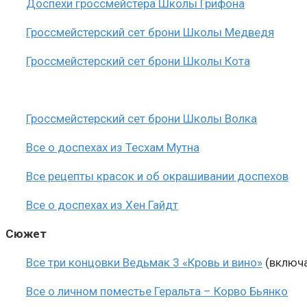
Доспехи гроссмейстера Школы Грифона
Гроссмейстерский сет брони Школы Медведя
Гроссмейстерский сет брони Школы Кота
Гроссмейстерский сет брони Школы Волка
Все о доспехах из Тесхам Мутна
Все рецепты красок и об окрашивании доспехов
Все о доспехах из Хен Гайдт
Сюжет
Все три концовки Ведьмак 3 «Кровь и вино»
(включа
Все о личном поместье Геральта – Корво Бьянко