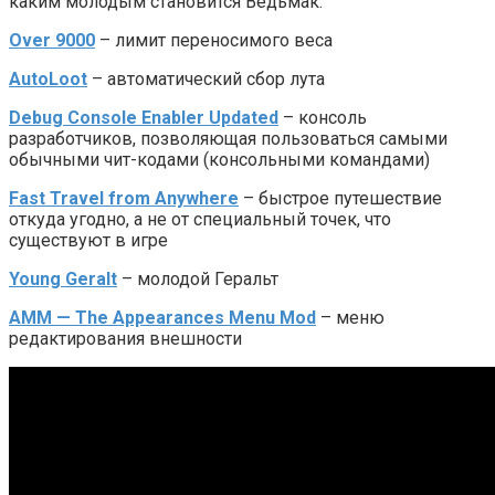
каким молодым становится Ведьмак.
Over 9000
– лимит переносимого веса
AutoLoot
– автоматический сбор лута
Debug Console Enabler Updated
– консоль
разработчиков, позволяющая пользоваться самыми
обычными чит-кодами (консольными командами)
Fast Travel from Anywhere
– быстрое путешествие
откуда угодно, а не от специальный точек, что
существуют в игре
Young Geralt
– молодой Геральт
AMM — The Appearances Menu Mod
– меню
редактирования внешности