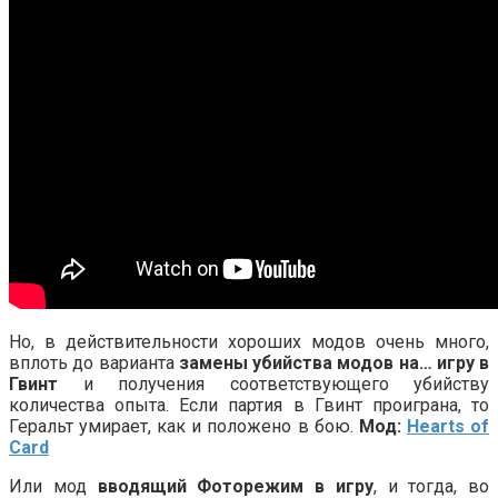
Но, в действительности хороших модов очень много,
вплоть до варианта
замены убийства модов на… игру в
Гвинт
и получения соответствующего убийству
количества опыта. Если партия в Гвинт проиграна, то
Геральт умирает, как и положено в бою.
Мод:
Hearts of
Card
Или мод
вводящий Фоторежим в игру
, и тогда, во