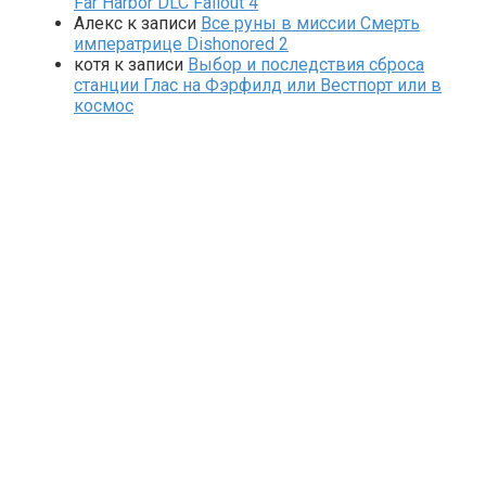
Far Harbor DLC Fallout 4
Алекс
к записи
Все руны в миссии Смерть
императрице Dishonored 2
котя
к записи
Выбор и последствия сброса
станции Глас на Фэрфилд или Вестпорт или в
космос