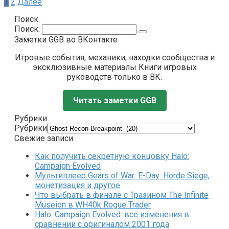
1
2
Далее
Поиск
Поиск:
Заметки GGB во ВКонтакте
Игровые события, механики, находки сообщества и
эксклюзивные материалы Книги игровых
руководств только в ВК.
Читать заметки GGB
Рубрики
Рубрики
Свежие записи
Как получить секретную концовку Halo:
Campaign Evolved
Мультиплеер Gears of War: E-Day: Horde Siege,
монетизация и другое
Что выбрать в финале с Тразином The Infinite
Museion в WH40k Rogue Trader
Halo: Campaign Evolved: все изменения в
сравнении с оригиналом 2001 года