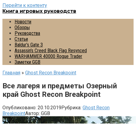
Перейти к контенту
Книга игровых руководств
Новости
Обзоры
Руководства
Статьи
Baldur’s Gate 3
Assassin’s Creed Black Flag Resynced
WARHAMMER 40000 Rogue Trader
Заметки GGB
Главная
»
Ghost Recon Breakpoint
Все лагеря и предметы Озерный
край Ghost Recon Breakpoint
Опубликовано:
20.10.2019
Рубрика:
Ghost Recon
Breakpoint
Автор:
GGB