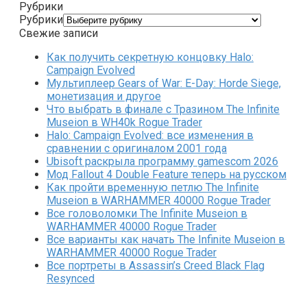
Рубрики
Рубрики
Свежие записи
Как получить секретную концовку Halo:
Campaign Evolved
Мультиплеер Gears of War: E-Day: Horde Siege,
монетизация и другое
Что выбрать в финале с Тразином The Infinite
Museion в WH40k Rogue Trader
Halo: Campaign Evolved: все изменения в
сравнении с оригиналом 2001 года
Ubisoft раскрыла программу gamescom 2026
Мод Fallout 4 Double Feature теперь на русском
Как пройти временную петлю The Infinite
Museion в WARHAMMER 40000 Rogue Trader
Все головоломки The Infinite Museion в
WARHAMMER 40000 Rogue Trader
Все варианты как начать The Infinite Museion в
WARHAMMER 40000 Rogue Trader
Все портреты в Assassin’s Creed Black Flag
Resynced