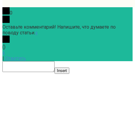
0
Оставьте комментарий! Напишите, что думаете по
поводу статьи.
x
(
)
x
|
Ответить
Insert