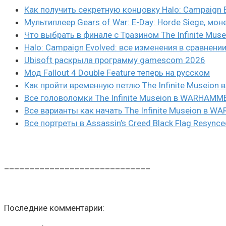
Как получить секретную концовку Halo: Campaign 
Мультиплеер Gears of War: E-Day: Horde Siege, мон
Что выбрать в финале с Тразином The Infinite Mus
Halo: Campaign Evolved: все изменения в сравнени
Ubisoft раскрыла программу gamescom 2026
Мод Fallout 4 Double Feature теперь на русском
Как пройти временную петлю The Infinite Museio
Все головоломки The Infinite Museion в WARHAMM
Все варианты как начать The Infinite Museion в 
Все портреты в Assassin’s Creed Black Flag Resynce
_____________________________
Последние комментарии: