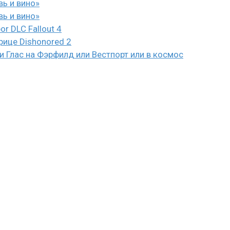
вь и вино»
вь и вино»
or DLC Fallout 4
рице Dishonored 2
 Глас на Фэрфилд или Вестпорт или в космос