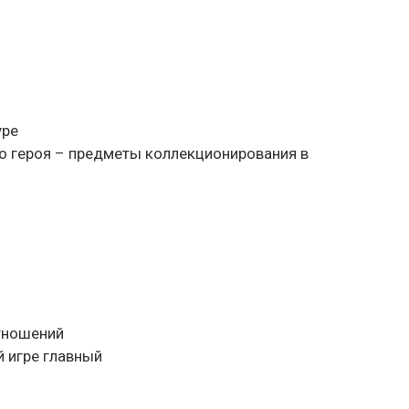
уре
го героя – предметы коллекционирования в
тношений
й игре главный