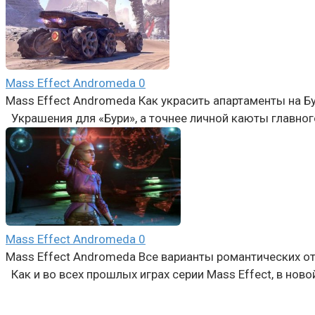
Mass Effect Andromeda
0
Mass Effect Andromeda Как украсить апартаменты на Б
Украшения для «Бури», а точнее личной каюты главно
Mass Effect Andromeda
0
Mass Effect Andromeda Все варианты романтических о
Как и во всех прошлых играх серии Mass Effect, в ново