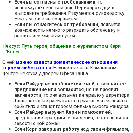
Если вы согласны с требованиями,
то
используете свое влияние Первопроходца и
выполните требования. Разумеется, руководству
Нексуса оное не понравится.
Если вы откажитесь от требований,
появится
возможность немного разрядить обстановку и
решить все мирным путем.
Нексус: Путь героя, общение с журналистом Кери
T’Весса
С ней
можно завести романтические отношения
героем любого пола
. Находится она в Командном
центре Нексуса у дверей Офиса Танна.
Если Райдер не пообщается с ней, отклонит её
предложение или согласится,
но не проявит
активности,
то она возьмет интервью у директора
Танна, который расскажет о приятных и сказочных
событиях и станет героем фильма вместо Райдера.
Если Райдер выручит Кери и поможет ей,
предоставив правдивые сведения, то это позволит
завести с ней роман.
Если Кери завершит работу над своим фильмом,