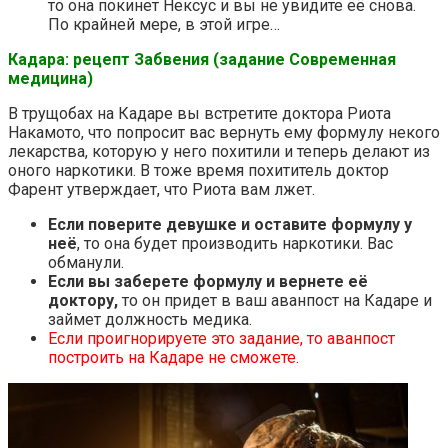
то она покинет Нексус и вы не увидите её снова.
По крайней мере, в этой игре…
Кадара: рецепт Забвения (задание Современная
медицина)
В трущобах на Кадаре вы встретите доктора Риота
Накамото, что попросит вас вернуть ему формулу некого
лекарства, которую у него похитили и теперь делают из
оного наркотики. В тоже время похититель доктор
Фарент утверждает, что Риота вам лжет.
Если поверите девушке и оставите формулу у
неё
, то она будет производить наркотики. Вас
обманули.
Если вы заберете формулу и вернете её
доктору,
то он придет в ваш аванпост на Кадаре и
займет должность медика.
Если проигнорируете это задание, то аванпост
построить на Кадаре не сможете.