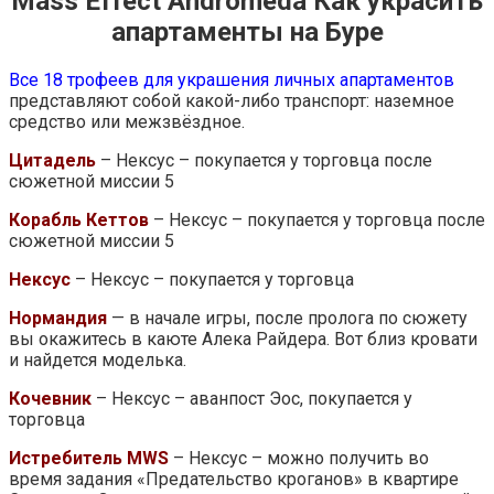
Mass Effect Andromeda Как украсить
апартаменты на Буре
Все 18 трофеев для украшения личных апартаментов
представляют собой какой-либо транспорт: наземное
средство или межзвёздное.
Цитадель
– Нексус – покупается у торговца после
сюжетной миссии 5
Корабль Кеттов
– Нексус – покупается у торговца после
сюжетной миссии 5
Нексус
– Нексус – покупается у торговца
Нормандия
— в начале игры, после пролога по сюжету
вы окажитесь в каюте Алека Райдера. Вот близ кровати
и найдется моделька.
Кочевник
– Нексус – аванпост Эос, покупается у
торговца
Истребитель MWS
– Нексус – можно получить во
время задания «Предательство кроганов» в квартире