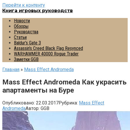
Перейти к контенту
Книга игровых руководств
Новости
Обзоры
Руководства
Статьи
Baldur’s Gate 3
Assassin’s Creed Black Flag Resynced
WARHAMMER 40000 Rogue Trader
Заметки GGB
Главная
»
Mass Effect Andromeda
Mass Effect Andromeda Как украсить
апартаменты на Буре
Опубликовано:
22.03.2017
Рубрика:
Mass Effect
Andromeda
Автор:
GGB