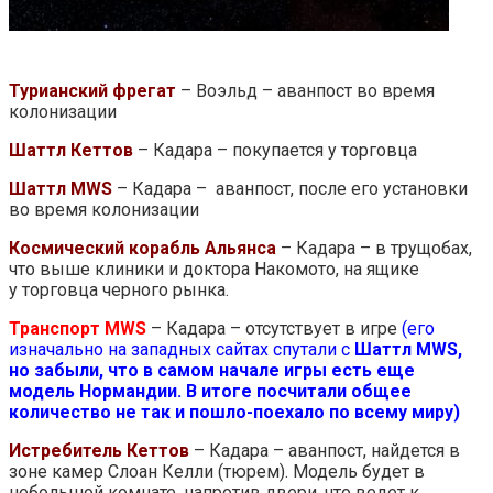
Турианский фрегат
– Воэльд – аванпост во время
колонизации
Шаттл Кеттов
– Кадара – покупается у торговца
Шаттл MWS
– Кадара – аванпост, после его установки
во время колонизации
Космический корабль Альянса
– Кадара – в трущобах,
что выше клиники и доктора Накомото, на ящике
у торговца черного рынка.
Транспорт MWS
– Кадара – отсутствует в игре
(его
изначально на западных сайтах спутали с
Шаттл MWS,
но забыли, что в самом начале игры есть еще
модель Нормандии. В итоге посчитали общее
количество не так и пошло-поехало по всему миру)
Истребитель Кеттов
– Кадара – аванпост, найдется в
зоне камер Слоан Келли (тюрем). Модель будет в
небольшой комнате, напротив двери, что ведет к