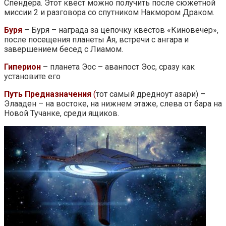
Спендера. Этот квест можно получить после сюжетной
миссии 2 и разговора со спутником Накмором Драком.
Буря
– Буря – награда за цепочку квестов «Киновечер»,
после посещения планеты Ая, встречи с ангара и
завершением бесед с Лиамом.
Гиперион
– планета Эос – аванпост Эос, сразу как
установите его
Путь Предназначения
(
тот самый дредноут азари) –
Элааден – на востоке, на нижнем этаже, слева от бара на
Новой Тучанке, среди ящиков.