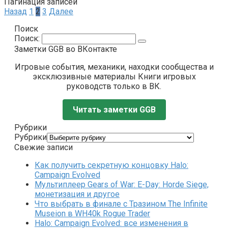
Пагинация записей
Назад
1
2
3
Далее
Поиск
Поиск:
Заметки GGB во ВКонтакте
Игровые события, механики, находки сообщества и
эксклюзивные материалы Книги игровых
руководств только в ВК.
Читать заметки GGB
Рубрики
Рубрики
Свежие записи
Как получить секретную концовку Halo:
Campaign Evolved
Мультиплеер Gears of War: E-Day: Horde Siege,
монетизация и другое
Что выбрать в финале с Тразином The Infinite
Museion в WH40k Rogue Trader
Halo: Campaign Evolved: все изменения в