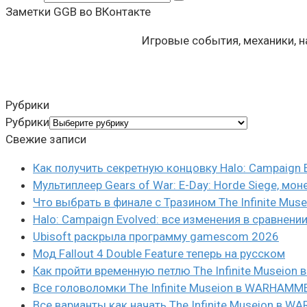
Заметки GGB во ВКонтакте
Игровые события, механики, 
Рубрики
Рубрики
Свежие записи
Как получить секретную концовку Halo: Campaign 
Мультиплеер Gears of War: E-Day: Horde Siege, мон
Что выбрать в финале с Тразином The Infinite Mus
Halo: Campaign Evolved: все изменения в сравнени
Ubisoft раскрыла программу gamescom 2026
Мод Fallout 4 Double Feature теперь на русском
Как пройти временную петлю The Infinite Museio
Все головоломки The Infinite Museion в WARHAMM
Все варианты как начать The Infinite Museion в 