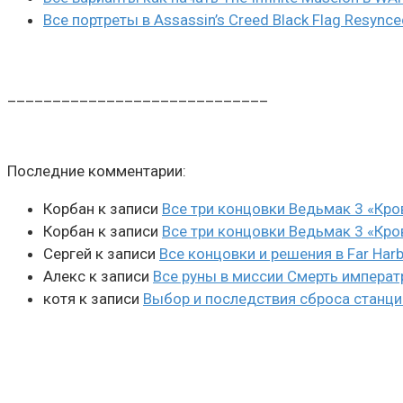
Все портреты в Assassin’s Creed Black Flag Resynce
_____________________________
Последние комментарии:
Корбан
к записи
Все три концовки Ведьмак 3 «Кро
Корбан
к записи
Все три концовки Ведьмак 3 «Кро
Сергей
к записи
Все концовки и решения в Far Harb
Алекс
к записи
Все руны в миссии Смерть императ
котя
к записи
Выбор и последствия сброса станции