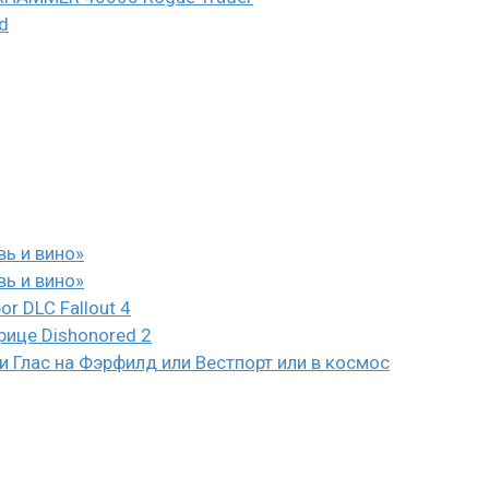
d
вь и вино»
вь и вино»
or DLC Fallout 4
рице Dishonored 2
 Глас на Фэрфилд или Вестпорт или в космос