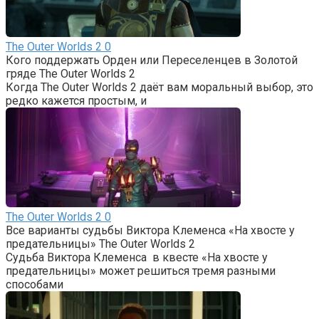
The Outer Worlds 2
0
Кого поддержать Орден или Переселенцев в Золотой
гряде The Outer Worlds 2
Когда The Outer Worlds 2 даёт вам моральный выбор, это
редко кажется простым, и
The Outer Worlds 2
0
Все варианты судьбы Виктора Клеменса «На хвосте у
предательницы» The Outer Worlds 2
Судьба Виктора Клеменса в квесте «На хвосте у
предательницы» может решиться тремя разными
способами