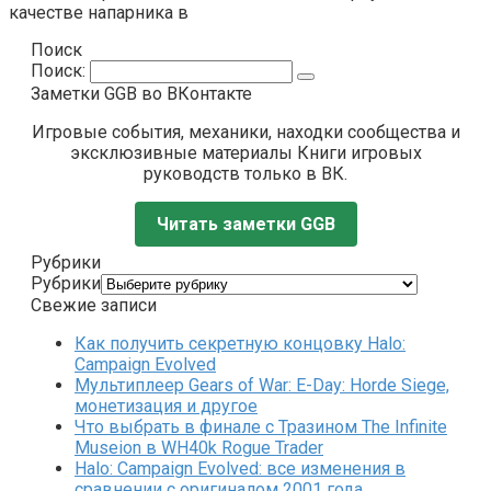
качестве напарника в
Поиск
Поиск:
Заметки GGB во ВКонтакте
Игровые события, механики, находки сообщества и
эксклюзивные материалы Книги игровых
руководств только в ВК.
Читать заметки GGB
Рубрики
Рубрики
Свежие записи
Как получить секретную концовку Halo:
Campaign Evolved
Мультиплеер Gears of War: E-Day: Horde Siege,
монетизация и другое
Что выбрать в финале с Тразином The Infinite
Museion в WH40k Rogue Trader
Halo: Campaign Evolved: все изменения в
сравнении с оригиналом 2001 года