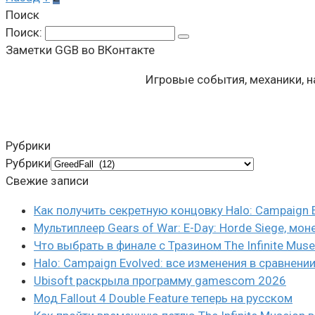
Поиск
Поиск:
Заметки GGB во ВКонтакте
Игровые события, механики, 
Рубрики
Рубрики
Свежие записи
Как получить секретную концовку Halo: Campaign 
Мультиплеер Gears of War: E-Day: Horde Siege, мон
Что выбрать в финале с Тразином The Infinite Mus
Halo: Campaign Evolved: все изменения в сравнени
Ubisoft раскрыла программу gamescom 2026
Мод Fallout 4 Double Feature теперь на русском