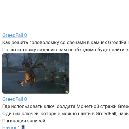
GreedFall
0
Как решить головоломку со свечами в камнях GreedFall
По сюжетному заданию вам необходимо будет найти вхо
GreedFall
0
Где использовать ключ солдата Монетной стражи Greed
Один из ключей, которые можно найти в GreedFall, на
Пагинация записей
Назад
1
2