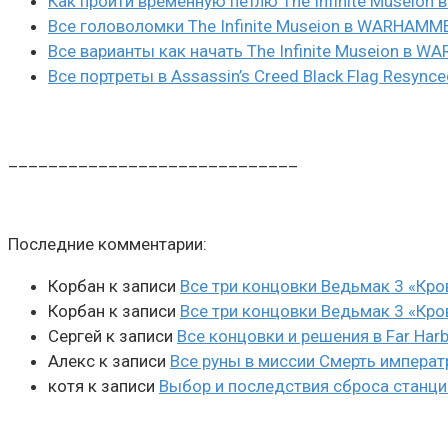
Как пройти временную петлю The Infinite Museio
Все головоломки The Infinite Museion в WARHAMM
Все варианты как начать The Infinite Museion в 
Все портреты в Assassin’s Creed Black Flag Resynce
_____________________________
Последние комментарии:
Корбан
к записи
Все три концовки Ведьмак 3 «Кро
Корбан
к записи
Все три концовки Ведьмак 3 «Кро
Сергей
к записи
Все концовки и решения в Far Harb
Алекс
к записи
Все руны в миссии Смерть императ
котя
к записи
Выбор и последствия сброса станции