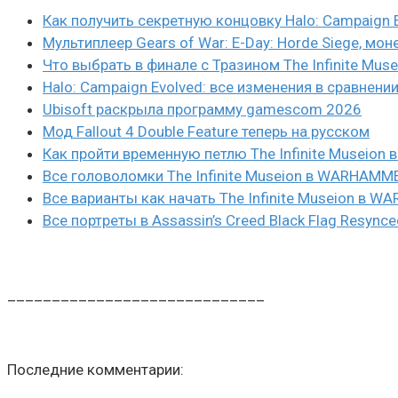
Как получить секретную концовку Halo: Campaign 
Мультиплеер Gears of War: E-Day: Horde Siege, мон
Что выбрать в финале с Тразином The Infinite Mus
Halo: Campaign Evolved: все изменения в сравнени
Ubisoft раскрыла программу gamescom 2026
Мод Fallout 4 Double Feature теперь на русском
Как пройти временную петлю The Infinite Museio
Все головоломки The Infinite Museion в WARHAMM
Все варианты как начать The Infinite Museion в 
Все портреты в Assassin’s Creed Black Flag Resynce
_____________________________
Последние комментарии: