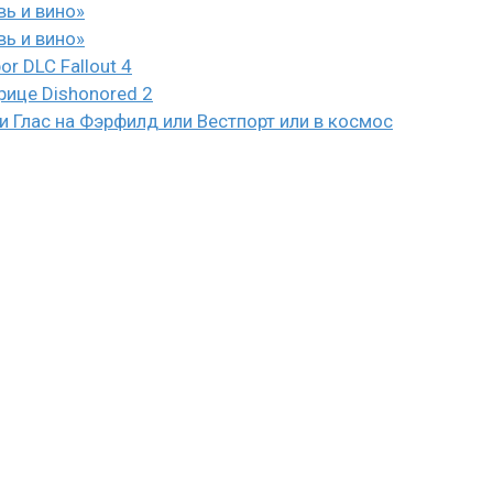
вь и вино»
вь и вино»
or DLC Fallout 4
рице Dishonored 2
 Глас на Фэрфилд или Вестпорт или в космос