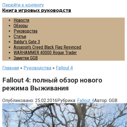
Перейти к контенту
Книга игровых руководств
Новости
Обзоры
Руководства
Статьи
Baldur’s Gate 3
Assassin’s Creed Black Flag Resynced
WARHAMMER 40000 Rogue Trader
Заметки GGB
Главная
»
Руководства
»
Fallout 4
Fallout 4: полный обзор нового
режима Выживания
Опубликовано:
25.02.2016
Рубрика:
Fallout 4
Автор:
GGB