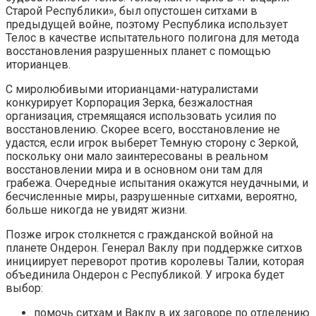
Старой Республики», был опустошен ситхами в
предыдущей войне, поэтому Республика использует
Телос в качестве испытательного полигона для метода
восстановления разрушенных планет с помощью
иторианцев.
С миролюбивыми иторианцами-натуралистами
конкурирует Корпорация Зерка, безжалостная
организация, стремящаяся использовать усилия по
восстановлению. Скорее всего, восстановление не
удастся, если игрок выберет Темную сторону с Зеркой,
поскольку они мало заинтересованы в реальном
восстановлении мира и в основном они там для
грабежа. Очередные испытания окажутся неудачными, и
бесчисленные миры, разрушенные ситхами, вероятно,
больше никогда не увидят жизни.
Позже игрок столкнется с гражданской войной на
планете Ондерон. Генерал Ваклу при поддержке ситхов
инициирует переворот против королевы Талии, которая
объединила Ондерон с Республикой. У игрока будет
выбор:
помочь ситхам и Ваклу в их заговоре по отделению