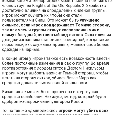
компаньонами, выбор игрока может сильно повлиять на
членов группы Knights of the Old Republic 2. Заработав
достаточно влияния на определенных членов группы,
игрок может обучить их, чтобы они стали
пользователями Силы. Это может быть
улучшено
сильнее, если игрок поддерживает Темную сторону,
так как члены группы станут «испорченными» и
примут бледный, пятнистый вид ситхов
. Сила влияния
джедая-изгнанника становится очевидной, когда такие
персонажи, как служанка Брианна, меняют свои белые
одежды на черные.
В конце игры у игрока также есть возможность внести
более постоянные изменения в свою группу. Во время
противостояния с лордом ситхов Дартом Нихилусом
игроки могут выбрать вариант Темной стороны, чтобы
встать на сторону ситхов, убивая Визас Марр как
средство доказательства своей лояльности.
Визас также может быть принесена в жертву как
средство ослабления Нихилуса, метод, который будет
одобрен мастером-манипулятором Креей.
Точно так же «дьявольские»
игроки могут убить всех