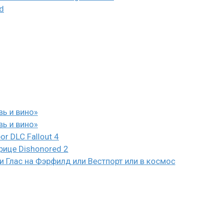
d
вь и вино»
вь и вино»
or DLC Fallout 4
рице Dishonored 2
 Глас на Фэрфилд или Вестпорт или в космос