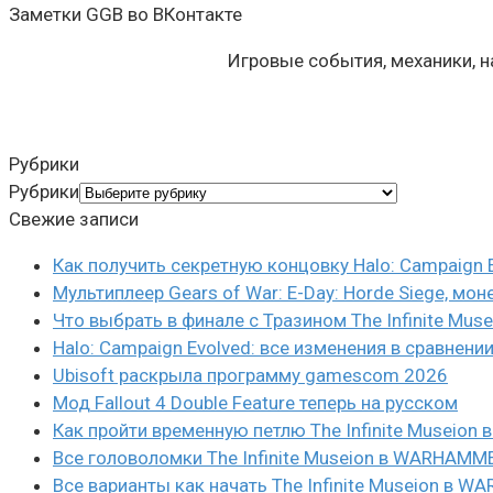
Заметки GGB во ВКонтакте
Игровые события, механики, 
Рубрики
Рубрики
Свежие записи
Как получить секретную концовку Halo: Campaign 
Мультиплеер Gears of War: E-Day: Horde Siege, мон
Что выбрать в финале с Тразином The Infinite Mus
Halo: Campaign Evolved: все изменения в сравнени
Ubisoft раскрыла программу gamescom 2026
Мод Fallout 4 Double Feature теперь на русском
Как пройти временную петлю The Infinite Museio
Все головоломки The Infinite Museion в WARHAMM
Все варианты как начать The Infinite Museion в 