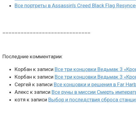
Все портреты в Assassin’s Creed Black Flag Resynce
_____________________________
Последние комментарии:
Корбан
к записи
Все три концовки Ведьмак 3 «Кро
Корбан
к записи
Все три концовки Ведьмак 3 «Кро
Сергей
к записи
Все концовки и решения в Far Harb
Алекс
к записи
Все руны в миссии Смерть императ
котя
к записи
Выбор и последствия сброса станции