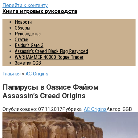
Перейти к контенту
Книга игровых руководств
Новости
Обзоры
Руководства
Статьи
Baldur’s Gate 3
Assassin’s Creed Black Flag Resynced
WARHAMMER 40000 Rogue Trader
Заметки GGB
Главная
»
AС Origins
Папирусы в Оазисе Файюм
Assassin’s Creed Origins
Опубликовано:
07.11.2017
Рубрика:
AС Origins
Автор:
GGB