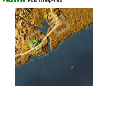
Решение:
ном Атеф-пех