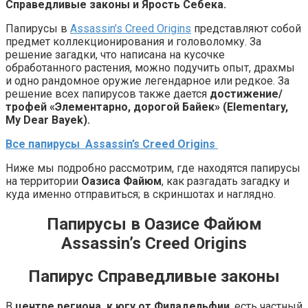
Справедливые законы и Ярость Себека.
Папирусы в
Assassin’s Creed Origins
представляют собой
предмет коллекционирования и головоломку. За
решение загадки, что написана на кусочке
обработанного растения, можно подучить опыт, драхмы
и одно рандомное оружие легендарное или редкое. За
решение всех папирусов также дается
достижение/
трофей «Элементарно, дорогой Байек» (Elementary,
My Dear Bayek).
Все папирусы Assassin’s Creed Origins
Ниже мы подробно рассмотрим, где находятся папирусы
на территории
Оазиса Файюм
, как разгадать загадку и
куда именно отправиться; в скриншотах и наглядно.
Папирусы в Оазисе Файюм
Assassin’s Creed Origins
Папирус Справедливые законы
В
центре региона, к югу от Филадельфии
, есть частный