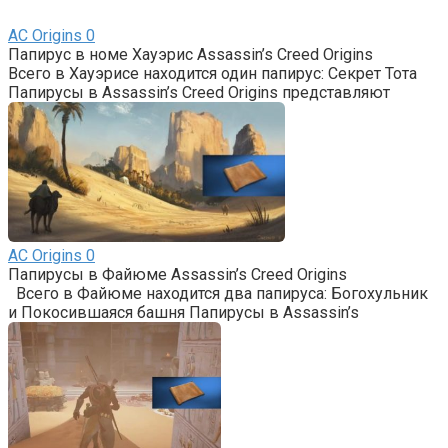
AС Origins
0
Папирус в номе Хауэрис Assassin’s Creed Origins
Всего в Хауэрисе находится один папирус: Секрет Тота
Папирусы в Assassin’s Creed Origins представляют
AС Origins
0
Папирусы в Файюме Assassin’s Creed Origins
Всего в Файюме находится два папируса: Богохульник
и Покосившаяся башня Папирусы в Assassin’s