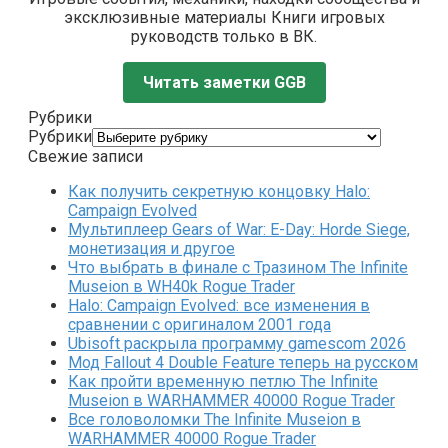
эксклюзивные материалы Книги игровых
руководств только в ВК.
Читать заметки GGB
Рубрики
Рубрики
Свежие записи
Как получить секретную концовку Halo:
Campaign Evolved
Мультиплеер Gears of War: E-Day: Horde Siege,
монетизация и другое
Что выбрать в финале с Тразином The Infinite
Museion в WH40k Rogue Trader
Halo: Campaign Evolved: все изменения в
сравнении с оригиналом 2001 года
Ubisoft раскрыла программу gamescom 2026
Мод Fallout 4 Double Feature теперь на русском
Как пройти временную петлю The Infinite
Museion в WARHAMMER 40000 Rogue Trader
Все головоломки The Infinite Museion в
WARHAMMER 40000 Rogue Trader