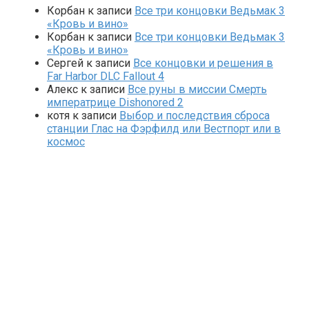
Корбан
к записи
Все три концовки Ведьмак 3
«Кровь и вино»
Корбан
к записи
Все три концовки Ведьмак 3
«Кровь и вино»
Сергей
к записи
Все концовки и решения в
Far Harbor DLC Fallout 4
Алекс
к записи
Все руны в миссии Смерть
императрице Dishonored 2
котя
к записи
Выбор и последствия сброса
станции Глас на Фэрфилд или Вестпорт или в
космос