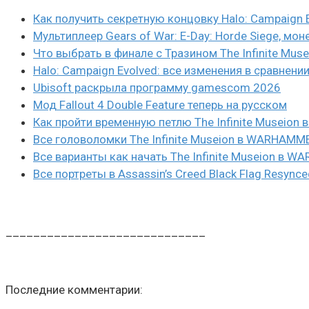
Как получить секретную концовку Halo: Campaign 
Мультиплеер Gears of War: E-Day: Horde Siege, мон
Что выбрать в финале с Тразином The Infinite Mus
Halo: Campaign Evolved: все изменения в сравнени
Ubisoft раскрыла программу gamescom 2026
Мод Fallout 4 Double Feature теперь на русском
Как пройти временную петлю The Infinite Museio
Все головоломки The Infinite Museion в WARHAMM
Все варианты как начать The Infinite Museion в 
Все портреты в Assassin’s Creed Black Flag Resynce
_____________________________
Последние комментарии: