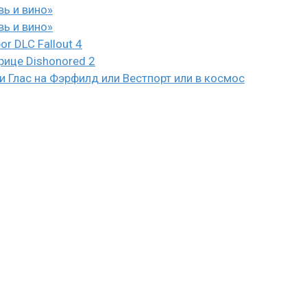
вь и вино»
вь и вино»
or DLC Fallout 4
рице Dishonored 2
 Глас на Фэрфилд или Вестпорт или в космос