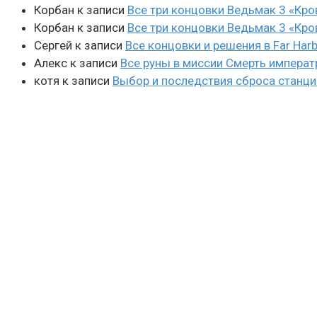
Корбан
к записи
Все три концовки Ведьмак 3 «Кро
Корбан
к записи
Все три концовки Ведьмак 3 «Кро
Сергей
к записи
Все концовки и решения в Far Harb
Алекс
к записи
Все руны в миссии Смерть императ
котя
к записи
Выбор и последствия сброса станции