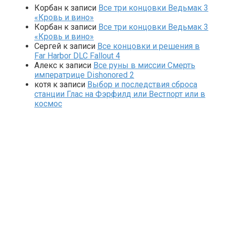
Корбан
к записи
Все три концовки Ведьмак 3
«Кровь и вино»
Корбан
к записи
Все три концовки Ведьмак 3
«Кровь и вино»
Сергей
к записи
Все концовки и решения в
Far Harbor DLC Fallout 4
Алекс
к записи
Все руны в миссии Смерть
императрице Dishonored 2
котя
к записи
Выбор и последствия сброса
станции Глас на Фэрфилд или Вестпорт или в
космос