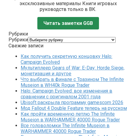
эксклюзивные материалы Книги игровых
руководств только в ВК.
Читать заметки GGB
Рубрики
Рубрики
Свежие записи
Как получить секретную концовку Halo:
Campaign Evolved
Мультиплеер Gears of War: E-Day: Horde Siege,
монетизация и другое
Что выбрать в финале с Тразином The Infinite
Museion в WH40k Rogue Trader
Halo: Campaign Evolved: все изменения в
сравнении с оригиналом 2001 года
Ubisoft раскрыла программу gamescom 2026
Мод Fallout 4 Double Feature теперь на русском
Как пройти временную петлю The Infinite
Museion в WARHAMMER 40000 Rogue Trader
Все головоломки The Infinite Museion в
WARHAMMER 40000 Rogue Trader