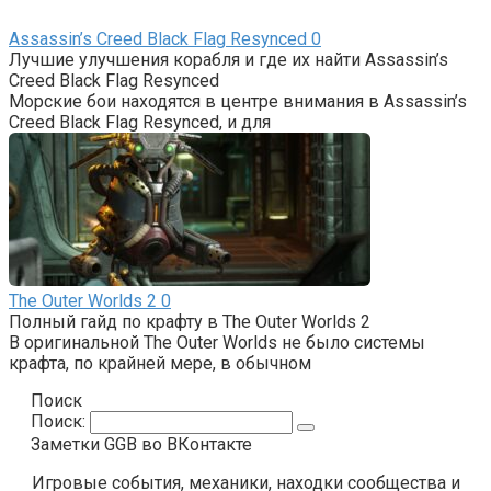
Assassin’s Creed Black Flag Resynced
0
Лучшие улучшения корабля и где их найти Assassin’s
Creed Black Flag Resynced
Морские бои находятся в центре внимания в Assassin’s
Creed Black Flag Resynced, и для
The Outer Worlds 2
0
Полный гайд по крафту в The Outer Worlds 2
В оригинальной The Outer Worlds не было системы
крафта, по крайней мере, в обычном
Поиск
Поиск:
Заметки GGB во ВКонтакте
Игровые события, механики, находки сообщества и