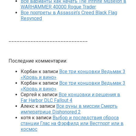
Все варианты как начать The Infinite Museion в
WARHAMMER 40000 Rogue Trader
Все портреты в Assassin’s Creed Black Flag
Resynced
_____________________________
Последние комментарии:
Корбан
к записи
Все три концовки Ведьмак 3
«Кровь и вино»
Корбан
к записи
Все три концовки Ведьмак 3
«Кровь и вино»
Сергей
к записи
Все концовки и решения в
Far Harbor DLC Fallout 4
Алекс
к записи
Все руны в миссии Смерть
императрице Dishonored 2
котя
к записи
Выбор и последствия сброса
станции Глас на Фэрфилд или Вестпорт или в
космос