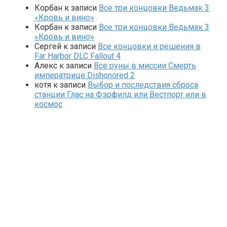
Корбан
к записи
Все три концовки Ведьмак 3
«Кровь и вино»
Корбан
к записи
Все три концовки Ведьмак 3
«Кровь и вино»
Сергей
к записи
Все концовки и решения в
Far Harbor DLC Fallout 4
Алекс
к записи
Все руны в миссии Смерть
императрице Dishonored 2
котя
к записи
Выбор и последствия сброса
станции Глас на Фэрфилд или Вестпорт или в
космос