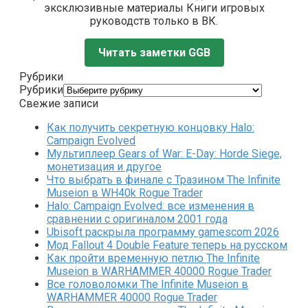
эксклюзивные материалы Книги игровых
руководств только в ВК.
Читать заметки GGB
Рубрики
Рубрики
Свежие записи
Как получить секретную концовку Halo:
Campaign Evolved
Мультиплеер Gears of War: E-Day: Horde Siege,
монетизация и другое
Что выбрать в финале с Тразином The Infinite
Museion в WH40k Rogue Trader
Halo: Campaign Evolved: все изменения в
сравнении с оригиналом 2001 года
Ubisoft раскрыла программу gamescom 2026
Мод Fallout 4 Double Feature теперь на русском
Как пройти временную петлю The Infinite
Museion в WARHAMMER 40000 Rogue Trader
Все головоломки The Infinite Museion в
WARHAMMER 40000 Rogue Trader