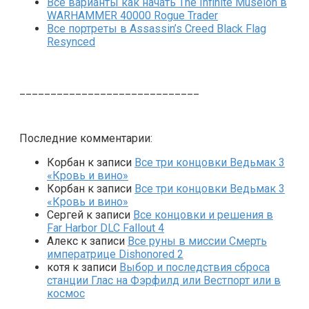
Все варианты как начать The Infinite Museion в
WARHAMMER 40000 Rogue Trader
Все портреты в Assassin’s Creed Black Flag
Resynced
_____________________________
Последние комментарии:
Корбан
к записи
Все три концовки Ведьмак 3
«Кровь и вино»
Корбан
к записи
Все три концовки Ведьмак 3
«Кровь и вино»
Сергей
к записи
Все концовки и решения в
Far Harbor DLC Fallout 4
Алекс
к записи
Все руны в миссии Смерть
императрице Dishonored 2
котя
к записи
Выбор и последствия сброса
станции Глас на Фэрфилд или Вестпорт или в
космос