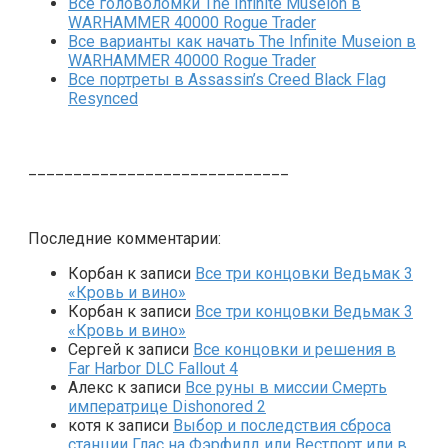
Все головоломки The Infinite Museion в
WARHAMMER 40000 Rogue Trader
Все варианты как начать The Infinite Museion в
WARHAMMER 40000 Rogue Trader
Все портреты в Assassin’s Creed Black Flag
Resynced
_____________________________
Последние комментарии:
Корбан
к записи
Все три концовки Ведьмак 3
«Кровь и вино»
Корбан
к записи
Все три концовки Ведьмак 3
«Кровь и вино»
Сергей
к записи
Все концовки и решения в
Far Harbor DLC Fallout 4
Алекс
к записи
Все руны в миссии Смерть
императрице Dishonored 2
котя
к записи
Выбор и последствия сброса
станции Глас на Фэрфилд или Вестпорт или в