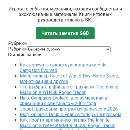
Игровые события, механики, находки сообщества и
эксклюзивные материалы Книги игровых
руководств только в ВК.
Читать заметки GGB
Рубрики
Рубрики
Свежие записи
Как получить секретную концовку Halo:
Campaign Evolved
Мультиплеер Gears of War: E-Day: Horde Siege,
монетизация и другое
Что выбрать в финале с Тразином The Infinite
Museion в WH40k Rogue Trader
Halo: Campaign Evolved: все изменения в
сравнении с оригиналом 2001 года
Ubisoft раскрыла программу gamescom 2026
Мод Fallout 4 Double Feature теперь на русском
Как пройти временную петлю The Infinite
Museion в WARHAMMER 40000 Rogue Trader