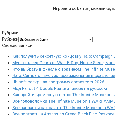
Игровые события, механики, 
Рубрики
Рубрики
Свежие записи
Как получить секретную концовку Halo: Campaign 
Мультиплеер Gears of War: E-Day: Horde Siege, мон
Что выбрать в финале с Тразином The Infinite Mus
Halo: Campaign Evolved: все изменения в сравнени
Ubisoft раскрыла программу gamescom 2026
Мод Fallout 4 Double Feature теперь на русском
Как пройти временную петлю The Infinite Museio
Все головоломки The Infinite Museion в WARHAMM
Все варианты как начать The Infinite Museion в 
Все портреты в Assassin’s Creed Black Flag Resynce