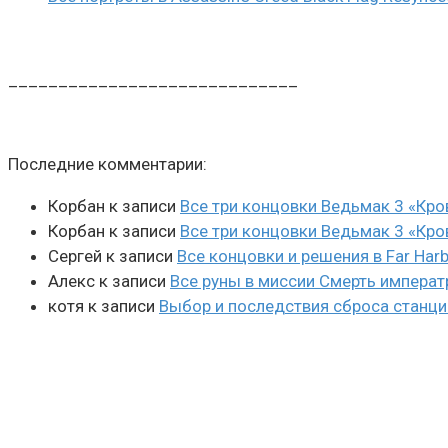
_____________________________
Последние комментарии:
Корбан
к записи
Все три концовки Ведьмак 3 «Кро
Корбан
к записи
Все три концовки Ведьмак 3 «Кро
Сергей
к записи
Все концовки и решения в Far Harb
Алекс
к записи
Все руны в миссии Смерть императ
котя
к записи
Выбор и последствия сброса станции