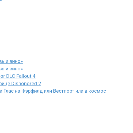
вь и вино»
вь и вино»
or DLC Fallout 4
рице Dishonored 2
 Глас на Фэрфилд или Вестпорт или в космос