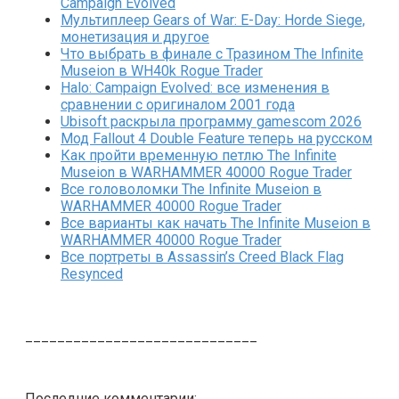
Campaign Evolved
Мультиплеер Gears of War: E-Day: Horde Siege,
монетизация и другое
Что выбрать в финале с Тразином The Infinite
Museion в WH40k Rogue Trader
Halo: Campaign Evolved: все изменения в
сравнении с оригиналом 2001 года
Ubisoft раскрыла программу gamescom 2026
Мод Fallout 4 Double Feature теперь на русском
Как пройти временную петлю The Infinite
Museion в WARHAMMER 40000 Rogue Trader
Все головоломки The Infinite Museion в
WARHAMMER 40000 Rogue Trader
Все варианты как начать The Infinite Museion в
WARHAMMER 40000 Rogue Trader
Все портреты в Assassin’s Creed Black Flag
Resynced
_____________________________
Последние комментарии: